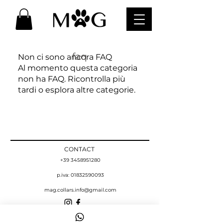
faq
Non ci sono ancora FAQ
Al momento questa categoria
non ha FAQ. Ricontrolla più
tardi o esplora altre categorie.
CONTACT
+39 3458951280
p.iva:
01832590093
mag.collars.info@gmail.com
NOVITà E SCONTI