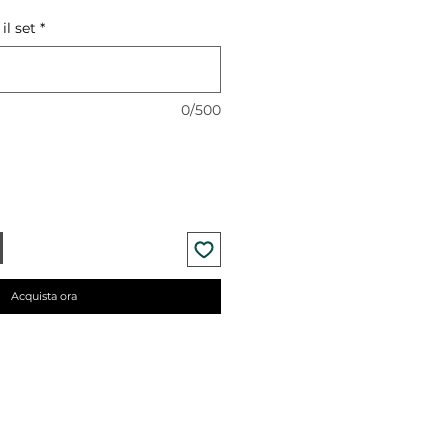
il set
*
0/500
Acquista ora