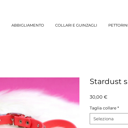
E
ABBIGLIAMENTO
COLLARI E GUINZAGLI
PETTORIN
Stardust s
Prezzo
30,00 €
Taglia collare
*
Seleziona