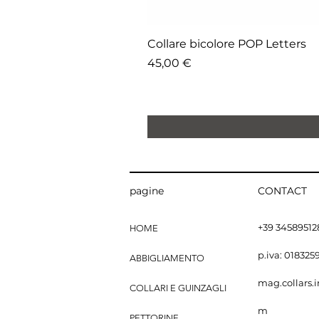
Collare bicolore POP Letters
Prezzo
45,00 €
pagine
CONTACT
+39 34589512
HOME
p.iva: 01832
ABBIGLIAMENTO
mag.collars.
COLLARI E GUINZAGLI
m
PETTORINE