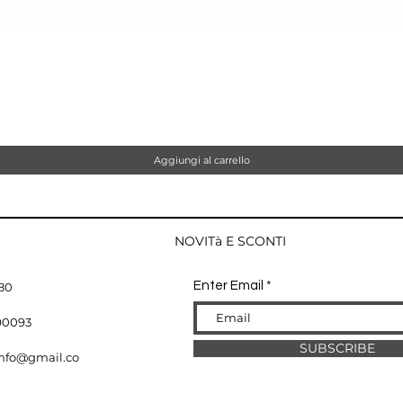
Vista rapida
Aggiungi al carrello
NOVITà E SCONTI
Enter Email
80
590093
SUBSCRIBE
info@gmail.co