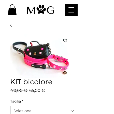
KIT bicolore
Prezzo
Prezzo
 70,00 € 
65,00 €
regolare
scontato
Taglia
*