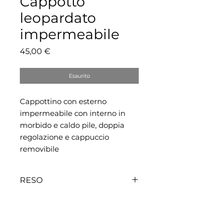
Cappotto
leopardato
impermeabile
Prezzo
45,00 €
Esaurito
Cappottino con esterno
impermeabile con interno in
morbido e caldo pile, doppia
regolazione e cappuccio
removibile
RESO
Essendo cappotti realizzati su
misura non accettiamo resi. Se sei
un dubbio con la taglia contattaci